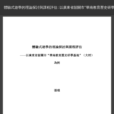
體驗式遊學的理論探討與課程評估 : 以廣東省韶關市“華南教育歷史研學