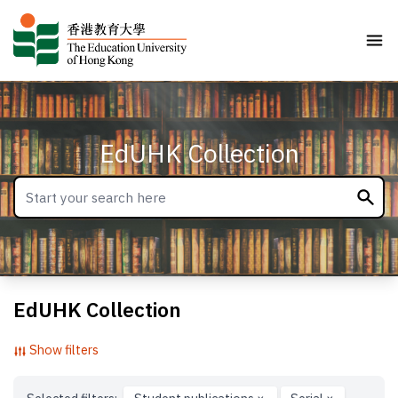
EdUHK Collection
EdUHK Collection
Show filters