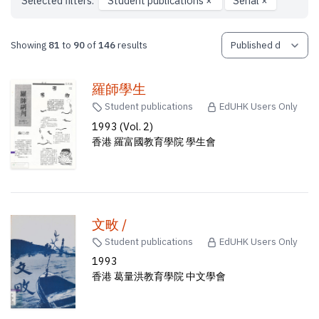
Selected filters:
Student publications
×
Serial
×
Showing
81
to
90
of
146
results
羅師學生
Student publications
EdUHK Users Only
1993 (Vol. 2)
香港 羅富國教育學院 學生會
文畋 /
Student publications
EdUHK Users Only
1993
香港 葛量洪教育學院 中文學會