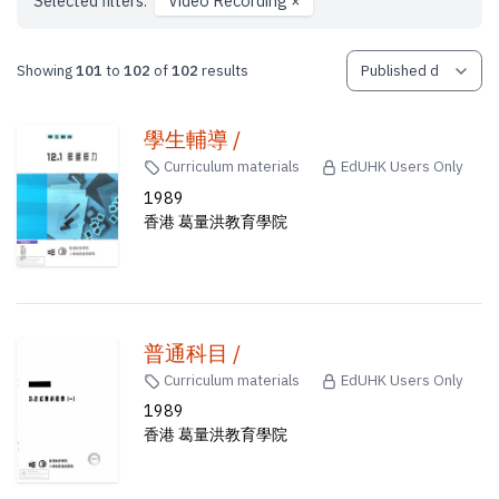
Selected filters:
Video Recording
×
Showing
101
to
102
of
102
results
學生輔導 /
Curriculum materials
EdUHK Users Only
1989
香港 葛量洪教育學院
普通科目 /
Curriculum materials
EdUHK Users Only
1989
香港 葛量洪教育學院