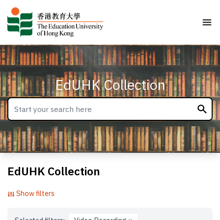
EdUHK Collection
EdUHK Collection
Show filters