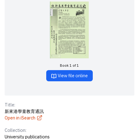
Book 1 of 1
View file online
Title:
新來港學童教育通訊
Open in iSearch
Collection:
University publications