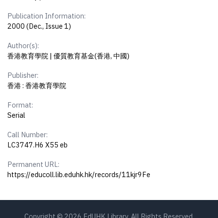
Publication Information:
2000 (Dec., Issue 1)
Author(s):
香港教育學院 | 優質教育基金(香港, 中國)
Publisher:
香港 : 香港教育學院
Format:
Serial
Call Number:
LC3747.H6 X55 eb
Permanent URL:
https://educoll.lib.eduhk.hk/records/11kjr9Fe
Copyright © 2026 EdUHK Library. All Rights Reserved.