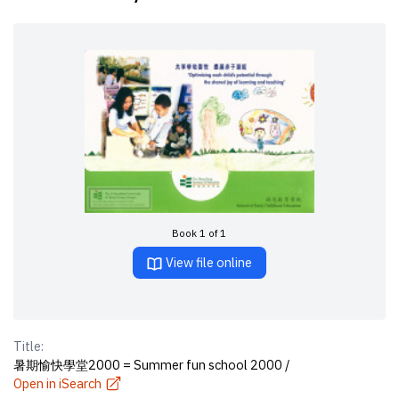
Book 1 of 1
View file online
Title:
暑期愉快學堂2000 = Summer fun school 2000 /
Open in iSearch