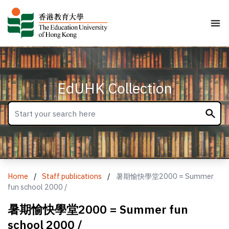
EdUHK Collection
Home
/
Staff publications
/
暑期愉快學堂2000 = Summer
fun school 2000 /
暑期愉快學堂2000 = Summer fun
school 2000 /