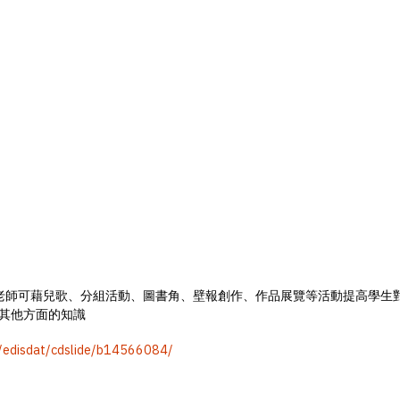
 老師可藉兒歌、分組活動、圖書角、壁報創作、作品展覽等活動提高學生
到其他方面的知識
hk/edisdat/cdslide/b14566084/