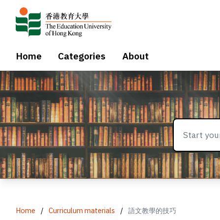
Home
Categories
About
Home
/
Curriculum materials
/
語文教學的技巧