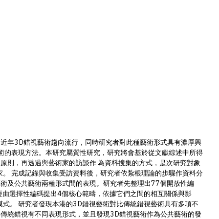
近年3D錯視藝術趨向流行，同時研究者對此種藝術形式具有濃厚興
藝術的表現方法。本研究屬質性研究，研究將會基於從文獻綜述中所得
原則，再透過與藝術家的訪談作 為資料搜集的方式，是次研究對象
家。 完成記錄與收集受訪資料後，研究者依紮根理論的步驟作資料分
術及公共藝術兩種形式間的表現。研究者先整理出77個開放性編
經由選擇性編碼提出4個核心範疇，依據它們之間的相互關係與影
模式。 研究者發現本港的3D錯視藝術對比傳統錯視藝術具有多項不
傳統錯視有不同表現形式，並且發現3D錯視藝術作為公共藝術的發