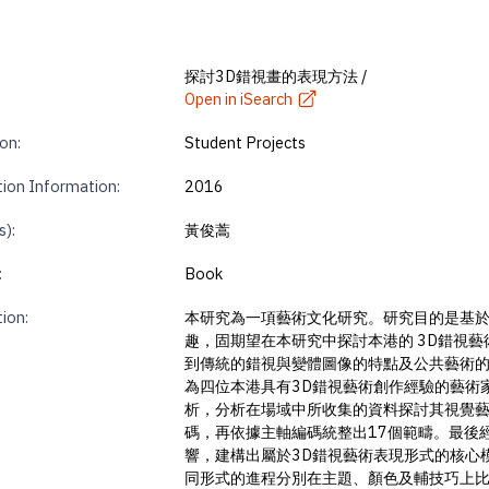
探討3D錯視畫的表現方法 /
Open in iSearch
on:
Student Projects
tion Information:
2016
s):
黃俊蒿
:
Book
tion:
本研究為一項藝術文化研究。研究目的是基於
趣，固期望在本研究中探討本港的 3D錯視
到傳統的錯視與變體圖像的特點及公共藝術的
為四位本港具有3D錯視藝術創作經驗的藝術
析，分析在場域中所收集的資料探討其視覺藝
碼，再依據主軸編碼統整出17個範疇。最後
響，建構出屬於3D錯視藝術表現形式的核心
同形式的進程分別在主題、顏色及輔技巧上比