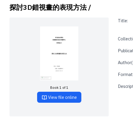
探討3D錯視畫的表現方法 /
Title:
Collecti
Publica
Author(
Format
Descrip
Book 1 of 1
View file online