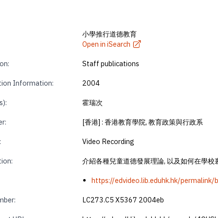
小學推行道德教育
Open in iSearch
on:
Staff publications
tion Information:
2004
s):
霍瑞次
r:
[香港] : 香港教育學院, 教育政策與行政系
:
Video Recording
tion:
介紹各種兒童道德發展理論, 以及如何在學
https://edvideo.lib.eduhk.hk/permalin
mber:
LC273.C5 X5367 2004eb