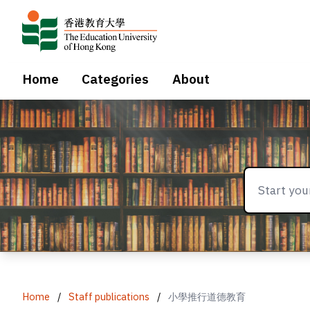
Home
Categories
About
Home
/
Staff publications
/
小學推行道德教育