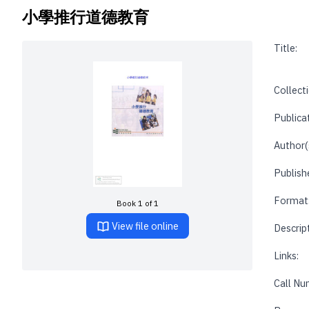
小學推行道德教育
Title:
Collecti
Publica
Author(
Publishe
Format
Book 1 of 1
View file online
Descrip
Links:
Call Nu