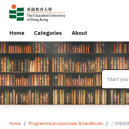
Home
Categories
About
Home
/
Programme prospectuses & handbooks
/
二年制在