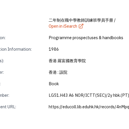
二年制在職中學教師訓練班學員手册 /
Open in iSearch
on:
Programme prospectuses & handbooks
tion Information:
1986
s):
香港 羅富國教育學院
r:
香港 : 該院
:
Book
mber:
LG51.H43 A6 NOR/ICTT(SEC)/2y hbk.(PT)
ent URL:
https://educoll.lib.eduhk.hk/records/4nM