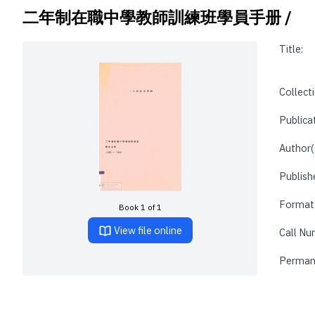
二年制在職中學教師訓練班學員手册 /
Title:
Collecti
Publica
Author(
Publishe
Format
Book 1 of 1
View file online
Call Nu
Perman