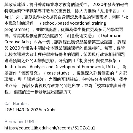
其政策建議，提升香港職業專才教育的認受性。 2020年發表的報告
特別強調中學職業專才教育的重要性，除大力推動「應用學習」（
ApL）外，更鼓勵學校依據其自身情況及學生的學習需求，開辦「校
本職業訓練課程」（ school-based vocational training
programme），並取得認證，從而為學生提供更為多元的學習選
擇。香港兆基創意書院所開設的「創意藝術文憑」（ Diploma in
Creative Arts）即為一例，該課程已獲資歷架構第三級認證， 課程
與 2020 年報告中關於校本職業訓練課程的倡議相符。然而，儘管
此校本課程大致上獲得學校持份者的認同，卻因現行政策相關問題
遭遇預期之外的困難與挑戰。研究借用「制度分析與發展框架（
Institutional Analysis and Development Framework, IAD）」 為
基礎作「個案研究」（ case study）， 透過深入剖析個案的「 外部
環境」 與「 課程成效」 之間的互動關係，包括持分者的看法、學生
出路等， 探討及審視現存政策的問題所在，並為「校本職業訓練課
程」 倡議的進一步發展提出建議方向
Call Number:
LG51.H43 Dr 2025eb Xuhr
Permanent URL:
https://educoll.lib.eduhk.hk/records/51GZo1u1