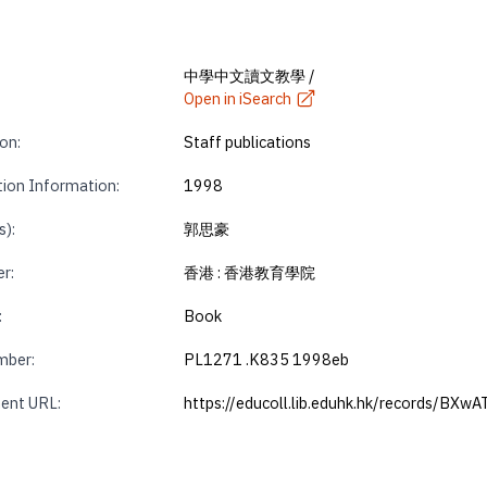
中學中文讀文教學 /
Open in iSearch
on:
Staff publications
tion Information:
1998
s):
郭思豪
r:
香港 : 香港教育學院
:
Book
mber:
PL1271 .K835 1998eb
ent URL:
https://educoll.lib.eduhk.hk/records/BXw