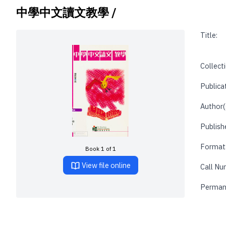
中學中文讀文教學 /
Title:
Collecti
Publica
Author(
Publishe
Format
Book 1 of 1
View file online
Call Nu
Perman