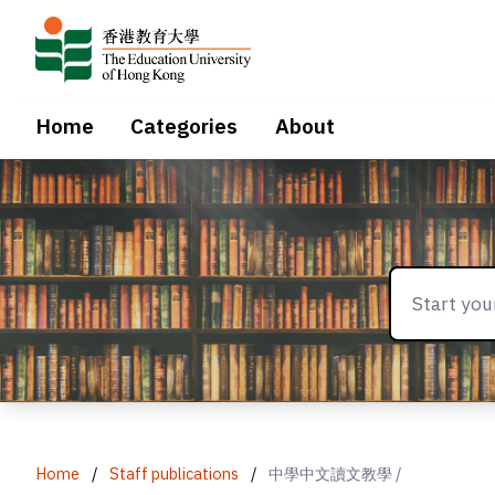
Home
Categories
About
Home
/
Staff publications
/
中學中文讀文教學 /