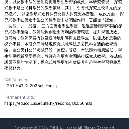
況，以及教學法的應用對促進學生學習的成效。本研究發現， 探究
式教學是公民科常見的教學策略，其中，引導式探究是較常見的探
究模式、 以協作形式進行探究比個人探究更為普遍。 成效方面， 探
究式教學在促進學生公民科學習中起關鍵作用，它能從「認知」、
「技能」、「態度」 三方面促進學生學習。透過靈活應用不同的探
究式教學策略，教師能夠創造出有利的學習環境，提升學習成效。
但同時，教師需要有效及適時地引導與支援學生，以促成有意義的
探究學習。本研究同時發現探究式教學法是公民科合適的教學策
略。由公民科公開考試只設「達標」等級，考試壓力相應減低， 學
生能更輕鬆享受探究，教師亦有更多空間施行探究式教學。 在成績
誘因不足的情況下，探究式教學更能有效提升引起學生學習興趣及
學習動力。
Call Number:
LG51.H43 Dr 2025eb Fansq
Permanent URL:
https://educoll.lib.eduhk.hk/records/Bc050nBd
Copyright © 2026 EdUHK Library. All Rights Reserved.