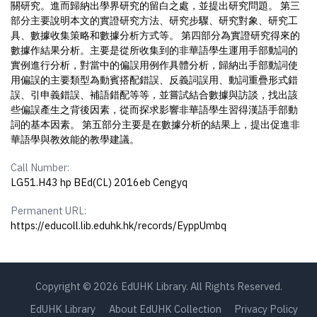
關研究。進而歸納出學界研究的留白之處，並提出研究問題。 第三
部分主要說明本文的實證研究方法、研究步驟、研究對象、研究工
具、數據收集策略和數據分析方式等。 第四部分為實證研究得來的
數據作結果分析。主要是從所收集到的非華語學生運用手部動詞的
實例進行分析，對當中的偏誤用例作具體分析，歸納出手部動詞使
用偏誤的主要類型為動賓搭配錯誤、反義詞誤用、動詞重疊形式錯
誤、引申義錯誤、補語錯配等等，並嘗試結合數據與訪談，找出該
些偏誤產生之背後因素，從而探求影響非華語學生習得漢語手部動
詞的基本因素。 第五部分主要是在數據分析的結果上，提出促進非
華語學與教效能的教學建議。
Call Number:
LG51.H43 hp BEd(CL) 2016eb Cengyq
Permanent URL:
https://educoll.lib.eduhk.hk/records/EyppUmbq
Copyright © 2026 EdUHK Library. All Rights Reserved.
EdUHK Library
About EdUHK Collection
Privacy Policy