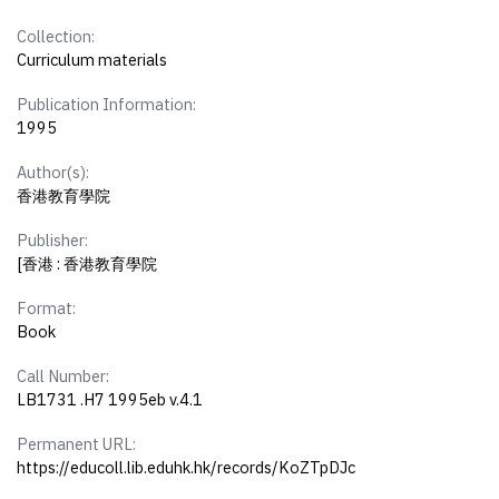
Collection:
Curriculum materials
Publication Information:
1995
Author(s):
香港教育學院
Publisher:
[香港 : 香港教育學院
Format:
Book
Call Number:
LB1731 .H7 1995eb v.4.1
Permanent URL:
https://educoll.lib.eduhk.hk/records/KoZTpDJc