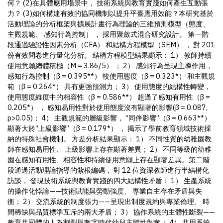
何？ (2)在具體應用場景中， 技術系統與教育實踐如何產生互動張
力？ (3)如何構建有效的協同機制以提升平臺應用效能？本研究基於
活動理論的分析框架與擴展計畫行為理論的三維預測模型（態度、
主觀規範、 感知行為控制） ， 採用聚斂式混合研究設計。 第一階
段通過驗證性因素分析（CFA） 和結構方程模型（SEM） ， 對 201
份有效問卷進行量化分析。 結構方程模型結果顯示： 1） 教師持續
使用意願總體積極（M = 3.86/5） ； 2） 感知行為呈現主導作用，
感知行為控制（β = 0.395**） 較使用態度（β = 0.323*） 和主觀規
範（β = 0.264*） 具有更強預測力； 3） 使用態度的結構性轉變，
使用態度維度中的相容性（β = 0.586**） 超過了感知有用性（β =
0.205*） ， 感知易用性對於使用態度沒有顯著的影響(β = 0.087,
p>0.05)； 4） 主觀規範的層級影響， “同伴影響”（β = 0.663**）
顯著大於“上級影響”（β = 0.179*） ， 揭示了學前教育領域技術採
納的特殊社會機制。 方差分析結果顯示： 1） 不同性質的幼稚園教
師在感知易用性、 上級影響上存在顯著差異； 2） 不同等級的幼稚
園在感知有用性、相容性和持續使用意願上存在顯著差異。第二階
段通過活動理論指導的紮根編碼， 對 12 位資深教師進行半結構化
訪談， 發現技術系統與教育實踐的四大結構性矛盾： 1） 生產系統
的操作化悖論——技術賦能與勞動強度、 專業自主存在矛盾與失
衡； 2） 交流系統的制度張力——呈現出制度規約與專業倫理、 時
間稀缺與品質標準互斥的兩大矛盾； 3） 協作系統的主體性斷裂——
教育共同體的人為割裂與數字時代幼兒主體性剝奪； 4） 共用系統