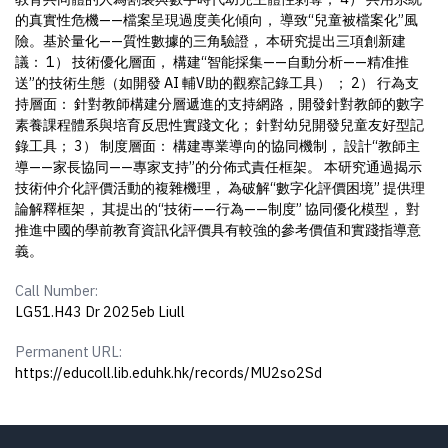
的真實性危機——檔案呈現過度美化傾向， 導致“兒童被檔案化”風
險。基於量化——質性數據的三角驗證， 本研究提出三項創新建
議： 1） 技術優化層面， 構建“智能採集——自動分析——精准推
送”的技術生態（如開發 AI 輔V助的觀察記錄工具） ； 2） 行為支
持層面： 針對教師構建分層遞進的支持網路，開發針對教師的數字
素養課程體系與培育反思性實踐文化； 針對幼兒開發兒童友好型記
錄工具； 3） 制度層面： 構建專業導向的協同機制， 設計“教師主
導——家長協同——專家支持”的分佈式責任框架。 本研究通過揭示
技術仲介化評價活動的複雜機理， 為破解“數字化評價困境” 提供理
論解釋框架， 其提出的“技術——行為——制度” 協同優化模型， 對
推進中國的學前教育資訊化評價具有較強的參考價值和實踐指導意
義。
Call Number:
LG51.H43 Dr 2025eb Liull
Permanent URL:
https://educoll.lib.eduhk.hk/records/MU2so2Sd