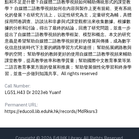
點和不足是什麼？自媒體二語教學視頻如何輔助傳統形式的課堂教
學？ 自媒體二語教學視頻如何在內容與製作上更有規範、更有系統
化的發展？在研究方法上， 以定性研究為主，定量研究為輔，具體
採用問卷調查、訪談法和非參與式課堂觀察法來收集數據。根據數
據的分析和討論，得出了最終的結論，回應了研究問題，並進一步
提出了自媒體二語教學視頻的教學框架、模型和概念。本文的研究
意義是希望幫助自媒體二語教學視頻更好的發展與傳播，成為數字
化信息技術時代下主要的網路學習方式和途徑； 幫助拓展網路教與
學的空間； 幫助學校的教師更好的使用自媒體二語教學視頻來輔助
課堂教學，提高教學效率和教學質量；幫助國際中文教育事業等第
二語言教育事業方面的發展和推廣； 幫助發展個性化學習和終身學
習，並進一步做到知識共享。All rights reserved
Call Number:
LG51.H43 Dr 2023eb Yuanf
Permanent URL:
https://educoll.lib.eduhk.hk/records/MdRksrs3
Copyright © 2026 EdUHK Library. All Rights Reserved.