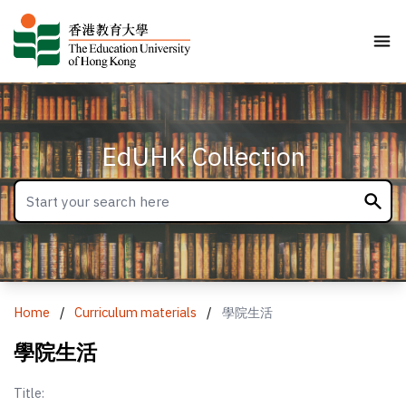
EdUHK Collection
Home
/
Curriculum materials
/
學院生活
學院生活
Title: