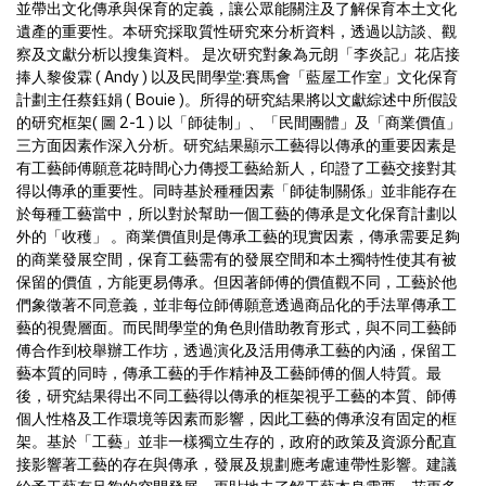
並帶出文化傳承與保育的定義，讓公眾能關注及了解保育本土文化
遺產的重要性。本研究採取質性研究來分析資料，透過以訪談、觀
察及文獻分析以搜集資料。 是次研究對象為元朗「李炎記」花店接
捧人黎俊霖 ( Andy ) 以及民間學堂:賽馬會「藍屋工作室」文化保育
計劃主任蔡鈺娟 ( Bouie )。所得的研究結果將以文獻綜述中所假設
的研究框架( 圖 2-1 ) 以「師徒制」、「民間團體」及「商業價值」
三方面因素作深入分析。研究結果顯示工藝得以傳承的重要因素是
有工藝師傅願意花時間心力傳授工藝給新人，印證了工藝交接對其
得以傳承的重要性。同時基於種種因素「師徒制關係」並非能存在
於每種工藝當中，所以對於幫助一個工藝的傳承是文化保育計劃以
外的「收穫」 。商業價值則是傳承工藝的現實因素，傳承需要足夠
的商業發展空間，保育工藝需有的發展空間和本土獨特性使其有被
保留的價值，方能更易傳承。但因著師傅的價值觀不同，工藝於他
們象徵著不同意義，並非每位師傅願意透過商品化的手法單傳承工
藝的視覺層面。而民間學堂的角色則借助教育形式，與不同工藝師
傅合作到校舉辦工作坊，透過演化及活用傳承工藝的內涵，保留工
藝本質的同時，傳承工藝的手作精神及工藝師傅的個人特質。最
後，研究結果得出不同工藝得以傳承的框架視乎工藝的本質、師傅
個人性格及工作環境等因素而影響，因此工藝的傳承沒有固定的框
架。基於「工藝」並非一樣獨立生存的，政府的政策及資源分配直
接影響著工藝的存在與傳承，發展及規劃應考慮連帶性影響。建議