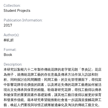
Collection:
Student Projects
Publication Information:
2017
Author(s):
林釓妡
Format:
Book
Description:
本研究以紮根六十二年製作傳統花牌的老字號元朗「李炎記」花店
為例子，就傳統花牌工藝的存在意義及傳承方法作深入訪談和剖
析。同時探討在民間團體﹙民間工藝﹚的文化管理層面下，尋找當
中影響花牌存在價值的因素，以及將近失傳的花牌工藝應如何被活
現出文化傳承與保育的精髓。盼藉著研究花牌，尋找工藝得以傳承
和被保育的重要因素作基礎架構，讓其他工藝日後得以被更好保育
和發展作借鏡。藉本研究希望能推動社會進一步認識並接觸花牌工
藝，喚起人們重視與珍惜正續漸被邊緣化及淘汰的傳統工藝文化。