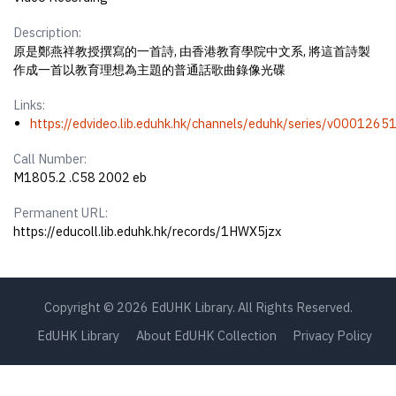
Description:
原是鄭燕祥教授撰寫的一首詩, 由香港教育學院中文系, 將這首詩製
作成一首以教育理想為主題的普通話歌曲錄像光碟
Links:
https://edvideo.lib.eduhk.hk/channels/eduhk/series/v00012
Call Number:
M1805.2 .C58 2002 eb
Permanent URL:
https://educoll.lib.eduhk.hk/records/1HWX5jzx
Copyright © 2026 EdUHK Library. All Rights Reserved.
EdUHK Library
About EdUHK Collection
Privacy Policy