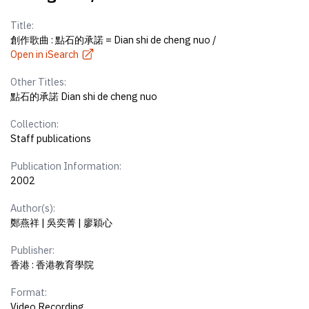
Title:
創作歌曲 : 點石的承諾 = Dian shi de cheng nuo /
Open in iSearch
Other Titles:
點石的承諾 Dian shi de cheng nuo
Collection:
Staff publications
Publication Information:
2002
Author(s):
鄭燕祥 | 吳奕菁 | 廖穎心
Publisher:
香港 : 香港教育學院
Format:
Video Recording