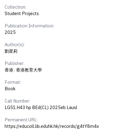
Collection:
Student Projects
Publication Information:
2025
Author(s):
劉星莉
Publisher:
香港 : 香港教育大學
Format:
Book
Call Number:
LG51.H43 hp BEd(CL) 2025eb Lausl
Permanent URL:
https://educoll.lib.eduhk.hk/records/g4tY8m4x