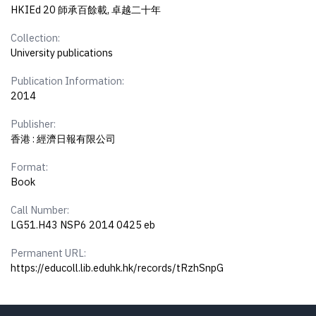
HKIEd 20 師承百餘載, 卓越二十年
Collection:
University publications
Publication Information:
2014
Publisher:
香港 : 經濟日報有限公司
Format:
Book
Call Number:
LG51.H43 NSP6 2014 0425 eb
Permanent URL:
https://educoll.lib.eduhk.hk/records/tRzhSnpG