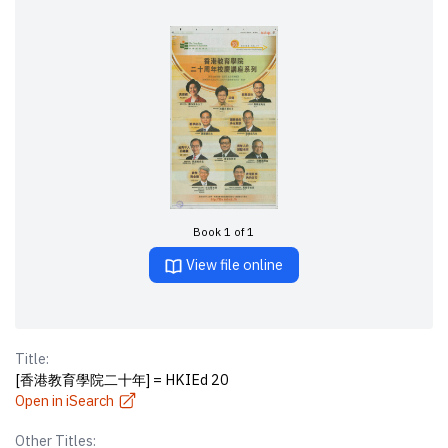
Book 1 of 1
View file online
Title:
[香港教育學院二十年] = HKIEd 20
Open in iSearch
Other Titles: