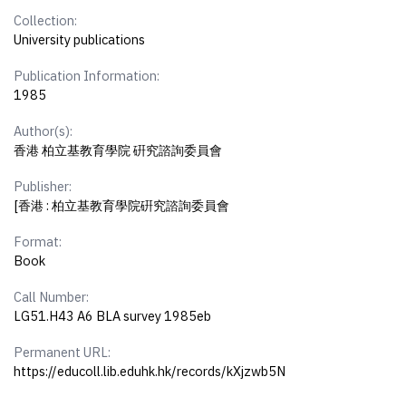
Collection:
University publications
Publication Information:
1985
Author(s):
香港 柏立基教育學院 硏究諮詢委員會
Publisher:
[香港 : 柏立基教育學院硏究諮詢委員會
Format:
Book
Call Number:
LG51.H43 A6 BLA survey 1985eb
Permanent URL:
https://educoll.lib.eduhk.hk/records/kXjzwb5N