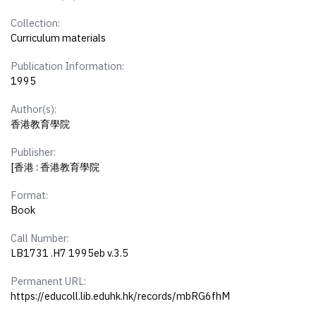
Collection:
Curriculum materials
Publication Information:
1995
Author(s):
香港教育學院
Publisher:
[香港 : 香港教育學院
Format:
Book
Call Number:
LB1731 .H7 1995eb v.3.5
Permanent URL:
https://educoll.lib.eduhk.hk/records/mbRG6fhM