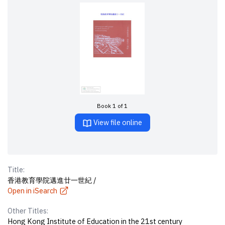
Book 1 of 1
View file online
Title:
香港教育學院邁進廿一世紀 /
Open in iSearch
Other Titles:
Hong Kong Institute of Education in the 21st century