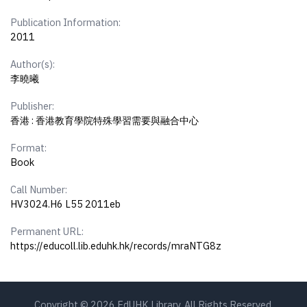
Publication Information:
2011
Author(s):
李曉曦
Publisher:
香港 : 香港教育學院特殊學習需要與融合中心
Format:
Book
Call Number:
HV3024.H6 L55 2011eb
Permanent URL:
https://educoll.lib.eduhk.hk/records/mraNTG8z
Copyright © 2026 EdUHK Library. All Rights Reserved.