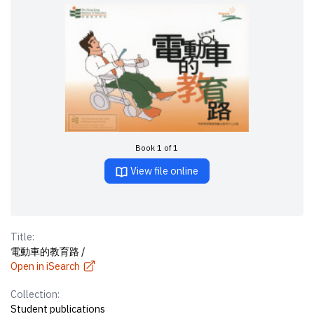
Book 1 of 1
View file online
Title:
電動車的教育路 /
Open in iSearch
Collection:
Student publications