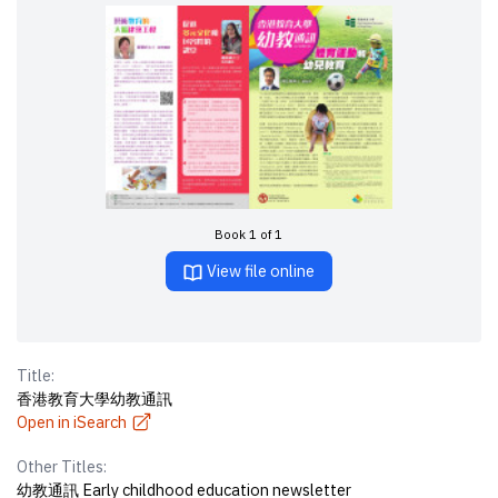
Book 1 of 1
View file online
Title:
香港教育大學幼教通訊
Open in iSearch
Other Titles:
幼教通訊 Early childhood education newsletter