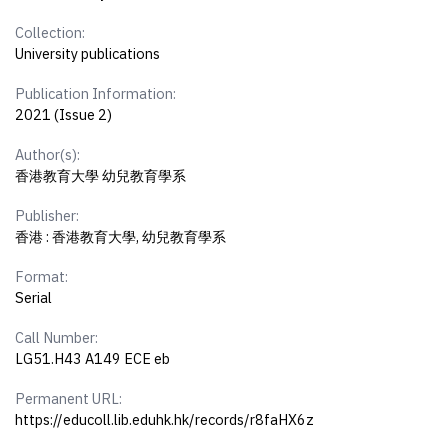
Collection:
University publications
Publication Information:
2021 (Issue 2)
Author(s):
香港教育大學 幼兒教育學系
Publisher:
香港 : 香港教育大學, 幼兒教育學系
Format:
Serial
Call Number:
LG51.H43 A149 ECE eb
Permanent URL:
https://educoll.lib.eduhk.hk/records/r8faHX6z