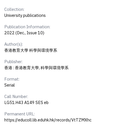
Collection:
University publications
Publication Information:
2022 (Dec., Issue 10)
Author(s):
香港教育大學 科學與環境學系
Publisher:
香港 : 香港教育大學, 科學與環境學系
Format:
Serial
Call Number:
LG51.H43 A149 SES eb
Permanent URL:
https://educoll.lib.eduhk.hk/records/VtTZMXhc