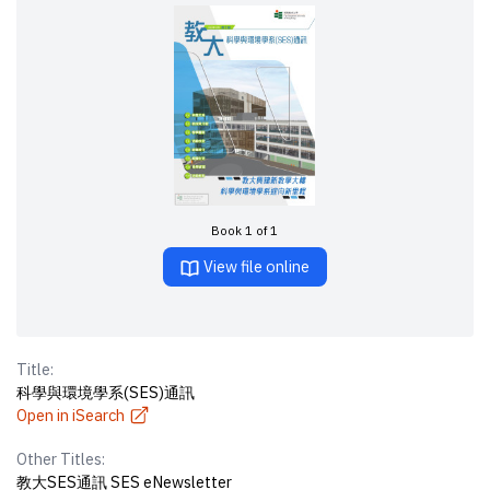
Book 1 of 1
View file online
Title:
科學與環境學系(SES)通訊
Open in iSearch
Other Titles:
教大SES通訊 SES eNewsletter