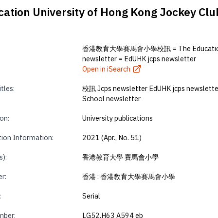
iversity of Hong Kong Jockey Club P
香港教育大學賽馬會小學校訊 = The Education Unive
newsletter = EdUHK jcps newsletter
Open in iSearch
tles:
校訊 Jcps newsletter EdUHK jcps newsletter
School newsletter
on:
University publications
tion Information:
2021 (Apr., No. 51)
s):
香港教育大學 賽馬會小學
r:
香港 : 香港敎育大學賽馬會小學
:
Serial
mber:
LG52.H63 A594 eb