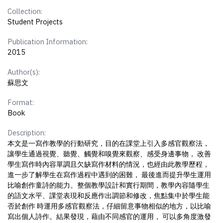
Collection:
Student Projects
Publication Information:
2015
Author(s):
蘇思文
Format:
Book
Description:
本文是一寫作教學的行動研究，目的在課堂上引入多感官觀察法，
讓學生通過視覺、聽覺、觸覺和嗅覺來觀察、感受身邊事物， 改善
學生寫作時內容單調且欠缺寫作材料的情況，也經由此教學歷程，
進一步了解學生在寫作過程中遇到的困難， 最後進而提升學生運用
比喻創作童詩的能力。整個教學設計和實行期間，教學內容隨學生
的語文水平、課堂表現和反應作出調節和修改，焦點集中於學生能
否於創作 時運用多感官觀察法，仔細留意事物相似的地方，以比喻
寫出個人詩作。結果發現，藉由不同感官的運用， 可以多角度激發