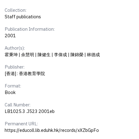
Collection:
Staff publications
Publication Information:
2001
Author(s):
霍秉坤 | 余慧明 | 陳健生 | 李偉成 | 陳錦榮 | 林德成
Publisher:
[香港] : 香港教育學院
Format:
Book
Call Number:
LB1025.3 .J523 2001eb
Permanent URL:
https://educoll.lib.eduhk.hk/records/xXZbGpFo