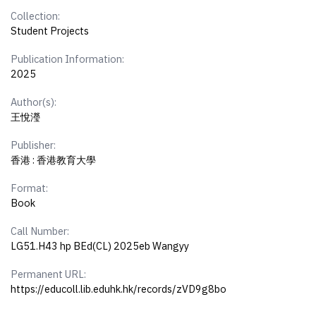
Collection:
Student Projects
Publication Information:
2025
Author(s):
王悅瀅
Publisher:
香港 : 香港教育大學
Format:
Book
Call Number:
LG51.H43 hp BEd(CL) 2025eb Wangyy
Permanent URL:
https://educoll.lib.eduhk.hk/records/zVD9g8bo