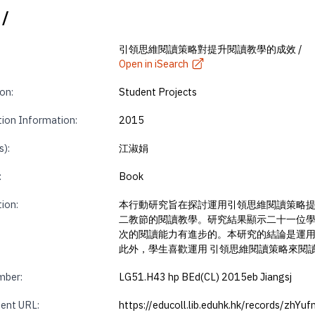
/
引領思維閱讀策略對提升閱讀教學的成效 /
Open in iSearch
on:
Student Projects
tion Information:
2015
s):
江淑娟
:
Book
tion:
本行動研究旨在探討運用引領思維閱讀策略
二教節的閱讀教學。研究結果顯示二十一位學生在
次的閱讀能力有進步的。本研究的結論是運
此外，學生喜歡運用 引領思維閱讀策略來閱
mber:
LG51.H43 hp BEd(CL) 2015eb Jiangsj
ent URL:
https://educoll.lib.eduhk.hk/records/zhY