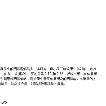
提高學生的閱讀理解能力。本研究一班小學三年級學生為對象，進行
 前、後測試中，平均分為 1.19 和 2.66，反映出學生在伸展層
用引領思維閱讀策略，對於學生發展伸展層次的閱讀能力有幫助的；
讀篇章，能夠提升學生對閱讀教學課堂的興趣。
ufmW0