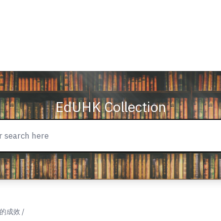
EdUHK Collection
成效 /