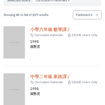
Selected filters:
Curriculum materials
×
Showing
41
to
50
of
117
results
小學六年級 數學課 /
Curriculum materials
EdUHK Users Only
1998
羅艷雲
中學二年級 家政課 /
Curriculum materials
EdUHK Users Only
1998
羅艷雲