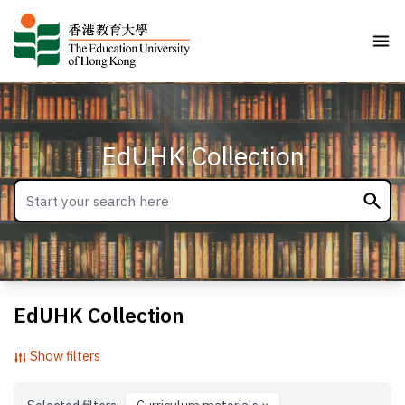
EdUHK Collection
EdUHK Collection
Show filters