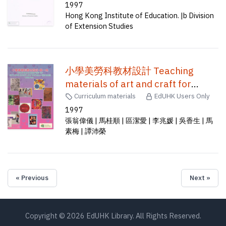
1997
Hong Kong Institute of Education. |b Division
of Extension Studies
小學美勞科教材設計 Teaching
materials of art and craft for
pirmary schools. Vol. 1
Curriculum materials
EdUHK Users Only
1997
張翁偉儀 | 馬桂順 | 區潔愛 | 李兆媛 | 吳香生 | 馬
素梅 | 譚沛榮
« Previous
Next »
Copyright © 2026 EdUHK Library. All Rights Reserved.