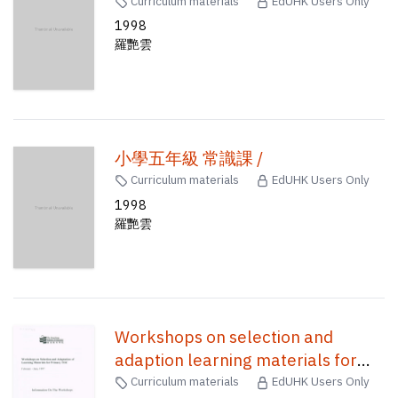
Curriculum materials
EdUHK Users Only
1998
羅艷雲
小學五年級 常識課 /
Curriculum materials
EdUHK Users Only
1998
羅艷雲
Workshops on selection and
adaption learning materials for
TOC, February - June, 1997
Curriculum materials
EdUHK Users Only