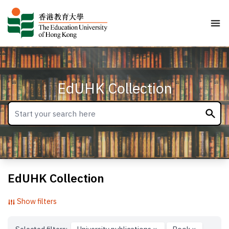
EdUHK Collection
EdUHK Collection
Show filters