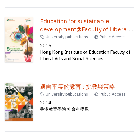
Education for sustainable
development@Faculty of Liberal
Arts and Social Sciences
University publications
Public Access
2015
Hong Kong Institute of Education Faculty of
Liberal Arts and Social Sciences
邁向平等的教育 : 挑戰與策略
University publications
Public Access
2014
香港教育學院 社會科學系