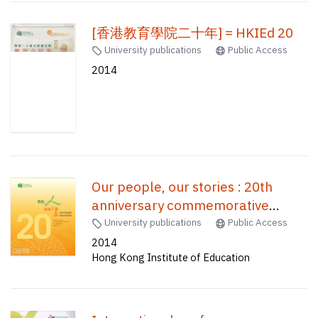
[香港教育學院二十年] = HKIEd 20
University publications
Public Access
2014
Our people, our stories : 20th
anniversary commemorative
publication 1994-2014 = 教院人, 師
University publications
Public Access
範生 : 二十周年紀念特刊1994-2014
2014
Hong Kong Institute of Education