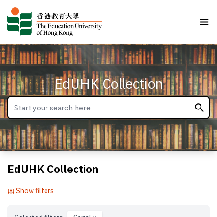
EdUHK Collection
EdUHK Collection
Show filters