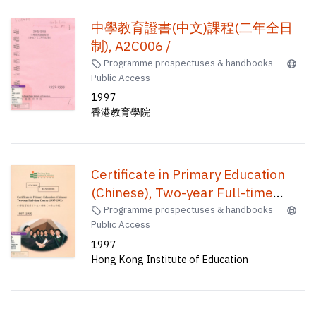
中學教育證書(中文)課程(二年全日
制), A2C006 /
Programme prospectuses & handbooks
Public Access
1997
香港教育學院
Certificate in Primary Education
(Chinese), Two-year Full-time
Course = 小學教育證書(中文)課程
Programme prospectuses & handbooks
Public Access
(二年全日制)
1997
Hong Kong Institute of Education