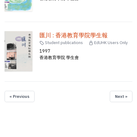
匯川 : 香港教育學院學生報
Student publications
EdUHK Users Only
1997
香港教育學院 學生會
« Previous
Next »
Copyright © 2026 EdUHK Library. All Rights Reserved.
EdUHK Library
About EdUHK Collection
Privacy Policy