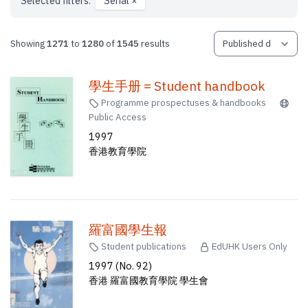
Selected filters:
Serial
×
Showing
1271
to
1280
of
1545
results
學生手册 = Student handbook
Programme prospectuses & handbooks
Public Access
1997
香港教育學院
羅富國學生報
Student publications
EdUHK Users Only
1997 (No. 92)
香港 羅富國教育學院 學生會