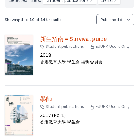
Selected filters:
Student publications
×
Serial
×
Showing
1
to
10
of
146
results
新生指南 = Survival guide
Student publications
EdUHK Users Only
2018
香港教育大學 學生會 編輯委員會
學師
Student publications
EdUHK Users Only
2017 (No. 1)
香港教育大學 學生會