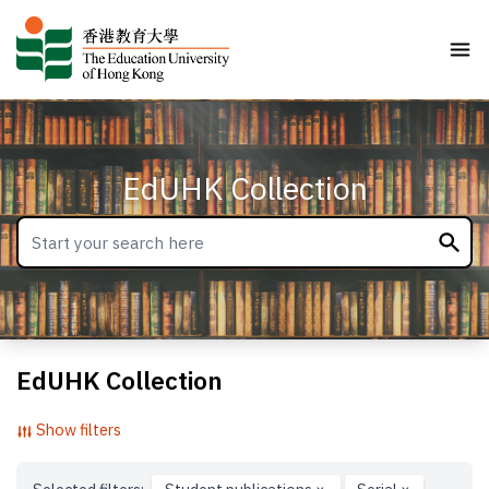
EdUHK Collection
EdUHK Collection
Show filters