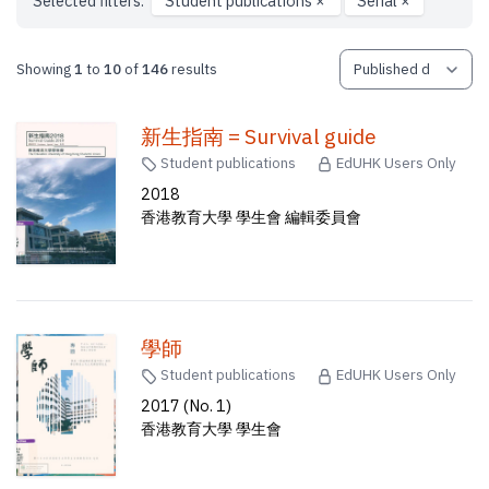
Selected filters:
Student publications
×
Serial
×
Showing
1
to
10
of
146
results
新生指南 = Survival guide
Student publications
EdUHK Users Only
2018
香港教育大學 學生會 編輯委員會
學師
Student publications
EdUHK Users Only
2017 (No. 1)
香港教育大學 學生會