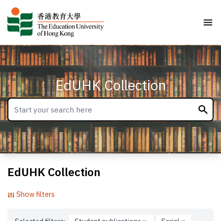
EdUHK Collection
EdUHK Collection
Show filters