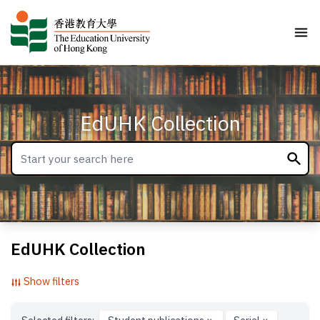
EdUHK Collection
EdUHK Collection
Show filters