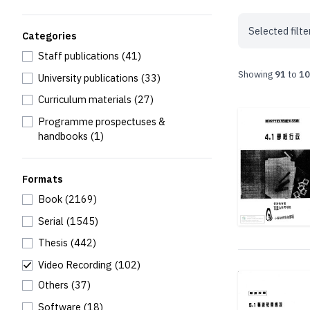
Selected filte
Categories
Staff publications
(41)
Showing
91
to
10
University publications
(33)
Curriculum materials
(27)
Programme prospectuses &
handbooks
(1)
Formats
Book
(2169)
Serial
(1545)
Thesis
(442)
Video Recording
(102)
Others
(37)
Software
(18)