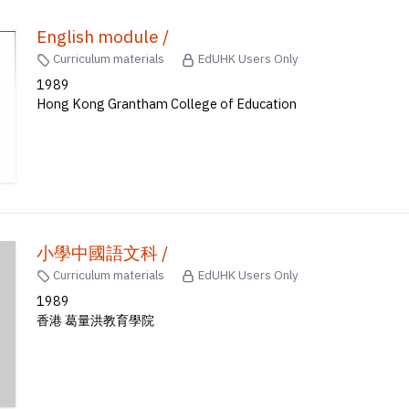
English module /
Curriculum materials
EdUHK Users Only
1989
Hong Kong Grantham College of Education
小學中國語文科 /
Curriculum materials
EdUHK Users Only
1989
香港 葛量洪教育學院