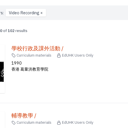
rs:
Video Recording
×
0
of
102
results
學校行政及課外活動 /
Curriculum materials
EdUHK Users Only
1990
香港 葛量洪教育學院
輔導教學 /
Curriculum materials
EdUHK Users Only