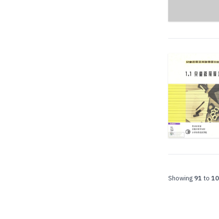
Showing
91
to
10