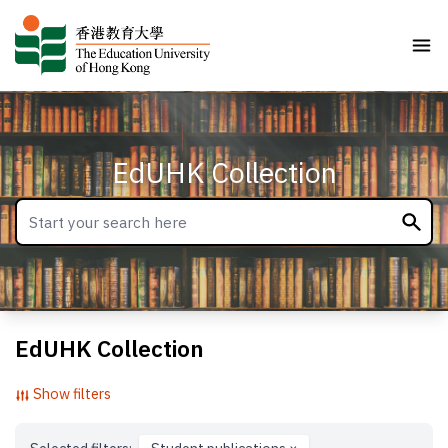
EdUHK Collection
EdUHK Collection
Show filters