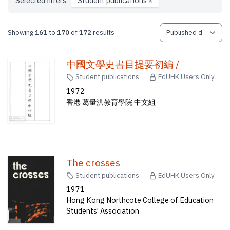
Selected filters:
Student publications
×
Showing
161
to
170
of
172
results
中國文學史書目提要初編 /
Student publications
EdUHK Users Only
1972
香港 葛量洪教育學院 中文組
The crosses
Student publications
EdUHK Users Only
1971
Hong Kong Northcote College of Education
Students' Association