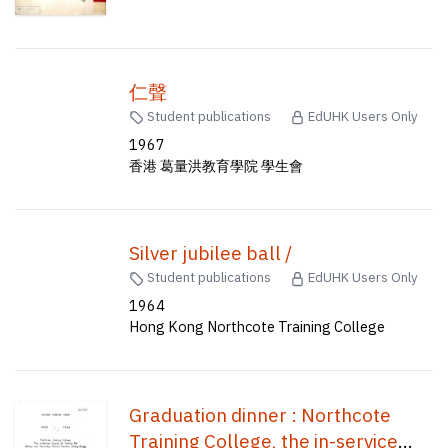
仁聲
Student publications
EdUHK Users Only
1967
香港 葛量洪教育學院 學生會
Silver jubilee ball /
Student publications
EdUHK Users Only
1964
Hong Kong Northcote Training College